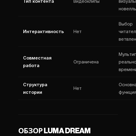
Тип контента
Видеоклипы
визуал
новелл
Выбор
Интерактивность
Нет
читател
ветвле
Мульти
Совместная
Ограничена
реальн
работа
времен
Структура
Основн
Нет
истории
функци
ОБЗОР LUMA DREAM