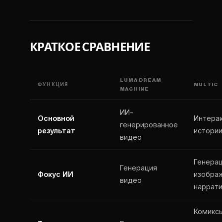
КРАТКОЕ СРАВНЕНИЕ
LUMA DREAM
ФУНКЦИЯ
MULTIC
MACHINE
ИИ-
Основной
Интера
генерированное
результат
истори
видео
Генера
Генерация
Фокус ИИ
изобра
видео
наррат
Комиксы