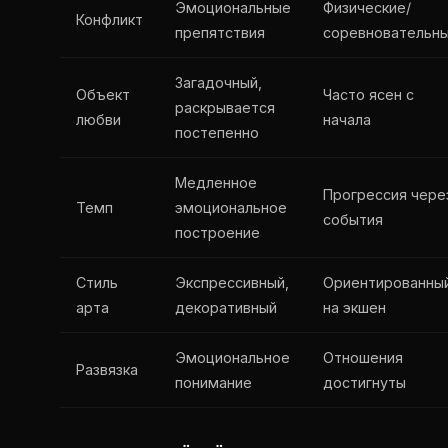
Эмоциональные
Физические/
Конфликт
препятствия
соревновательн
Загадочный,
Объект
Часто ясен с
раскрывается
любви
начала
постепенно
Медленное
Прогрессия чере
Темп
эмоциональное
события
построение
Стиль
Экспрессивный,
Ориентированны
арта
декоративный
на экшен
Эмоциональное
Отношения
Развязка
понимание
достигнуты