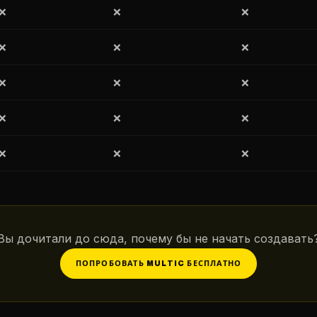
❌
❌
❌
❌
❌
❌
❌
❌
❌
❌
❌
❌
❌
❌
❌
Вы дочитали до сюда, почему бы не начать создавать
ПОПРОБОВАТЬ MULTIC БЕСПЛАТНО