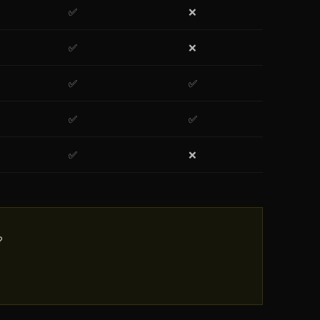
✅
❌
✅
❌
✅
✅
✅
✅
✅
❌
?