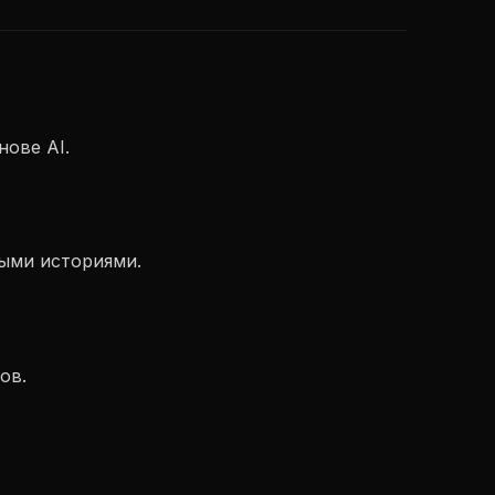
нове AI.
ыми историями.
ов.