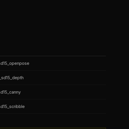
_sd15_openpose
p_sd15_depth
_sd15_canny
sd15_scribble