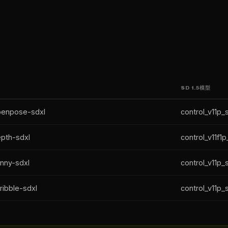
SD 1.5模型
penpose-sdxl
control_v11p
epth-sdxl
control_v11f1
anny-sdxl
control_v11p
ribble-sdxl
control_v11p_