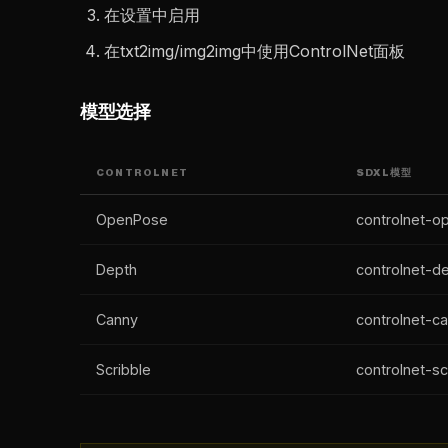
在设置中启用
在txt2img/img2img中使用ControlNet面板
模型选择
CONTROLNET
SDXL模型
OpenPose
controlnet-o
Depth
controlnet-d
Canny
controlnet-c
Scribble
controlnet-sc