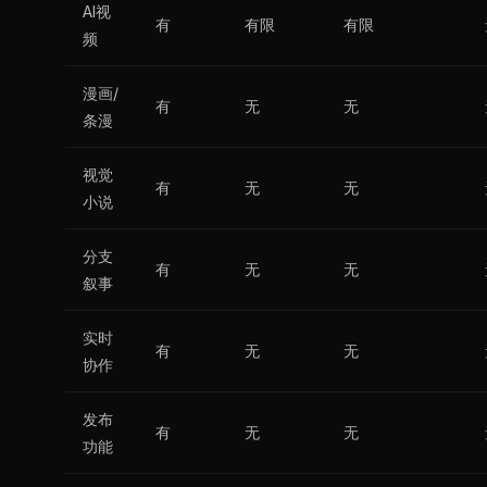
AI视
有
有限
有限
频
漫画/
有
无
无
条漫
视觉
有
无
无
小说
分支
有
无
无
叙事
实时
有
无
无
协作
发布
有
无
无
功能