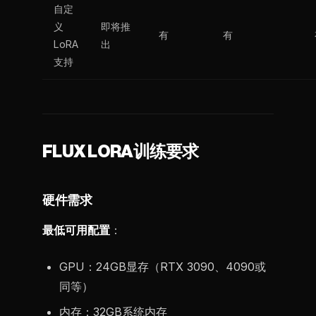
自定
义
即将推
有
有
LoRA
出
支持
FLUX LORA训练要求
硬件需求
最低可用配置
：
GPU：24GB显存（RTX 3090、4090或
同等）
内存：32GB系统内存