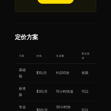
定价方案
商业使
方案
价格
生成量
用
基础
$10/月
约200张
有限
版
标准
$30/月
15小时快速
可以
版
专业
30小时快
$60/月
可以