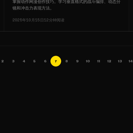
掌握动作网漫创作技巧。学习垂直格式的战斗编排、动态分
镜和冲击力表现方法。
2025年10月15日
12分钟阅读
2
3
4
5
6
7
8
9
10
11
12
13
14