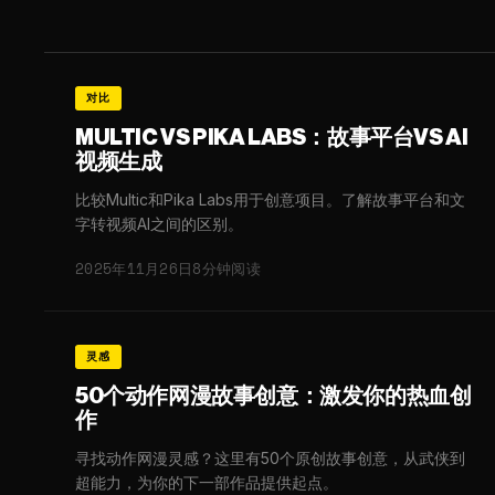
对比
MULTIC VS PIKA LABS：故事平台VS AI
视频生成
比较Multic和Pika Labs用于创意项目。了解故事平台和文
字转视频AI之间的区别。
2025年11月26日
8分钟阅读
灵感
50个动作网漫故事创意：激发你的热血创
作
寻找动作网漫灵感？这里有50个原创故事创意，从武侠到
超能力，为你的下一部作品提供起点。