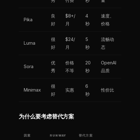
秀
付费
秒
量
良
$8+/
4
速度、
Pika
好
月
秒
价格
很
$24/
5
流畅动
Luma
好
月
秒
态
优
价格
20
OpenAI
Sora
秀
不等
秒
品质
很
6
Minimax
实惠
性价比
好
秒
为什么要考虑替代方案
因素
RUNWAY
替代方案