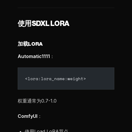
使用SDXL LORA
加载LORA
Automatic1111
：
<lora:lora_name:weight>
权重通常为0.7-1.0
ComfyUI
：
使用Load LoRA节点