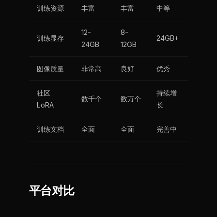
训练资源
丰富
丰富
中等
12-
8-
训练显存
24GB+
24GB
12GB
图像质量
非常高
良好
优秀
社区
持续增
数千个
数万个
LoRA
长
训练文档
全面
全面
完善中
平台对比