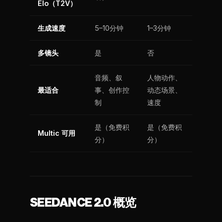
Elo（T2V）
生成速度
5–10分钟
1–3分钟
多镜头
是
否
音频、叙
人物动作、
最适合
事、创作控
动态场景、
制
速度
是（免费积
是（免费积
Multic 可用
分）
分）
SEEDANCE 2.0 概览