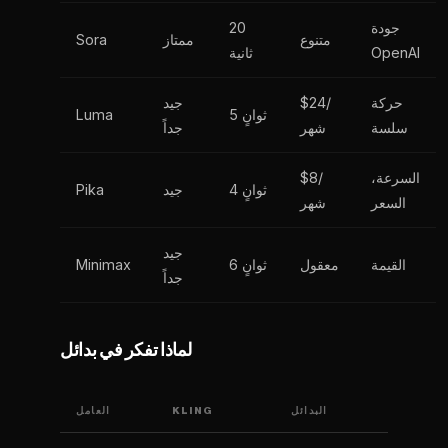
جودة
20
متنوع
ممتاز
Sora
OpenAI
ثانية
حركة
$24/
جيد
5 ثوانٍ
Luma
سلسة
شهر
جداً
السرعة،
$8/
4 ثوانٍ
جيد
Pika
السعر
شهر
جيد
القيمة
معقول
6 ثوانٍ
Minimax
جداً
لماذا تفكر في بدائل
البدائل
KLING
العامل