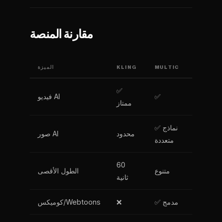
مقارنة المنصة
MULTIC
KLING
الميزة
✅
✅
فيديو AI
ممتاز
✅ نماذج
محدود
صور AI
متعددة
60
متنوع
الطول الأقصى
ثانية
✅ مدمج
❌
كوميكس/Webtoons