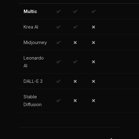
Multic
✅
✅
✅
Krea AI
✅
✅
❌
Midjourney
✅
❌
❌
Leonardo
✅
✅
❌
AI
DALL-E 3
✅
❌
❌
Stable
✅
❌
❌
Diffusion