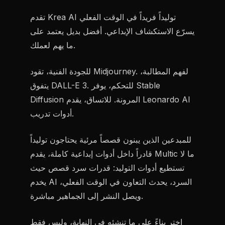
تقدم Krea AI توليداً فريداً في الوقت الفعلي
يسرّع الاستكشاف الإبداعي. أفضل بديل يعتمد على
ما يهم لعملك.
للجودة الفنية، تقود Midjourney. لفهم المطالبة،
يتفوق DALL-E 3. للتحكم، يوفر Stable
Diffusion المرونة. للاتساق، يقدم Leonardo AI
أدوات تدريب.
للمبدعين الذين يبنون قصصاً مرئية يحتاجون توليداً
قادراً داخل أدوات إبداعية كاملة، يقدم Multic ما لا
تستطيع أدوات التوليد: قدرات سرد قصص حيث
يخدم AI السرد، يحدث التعاون في الوقت الفعلي،
ويصل النشر إلى الجماهير مباشرة.
اختر بناءً على ما تنشئه في النهاية، وليس فقط