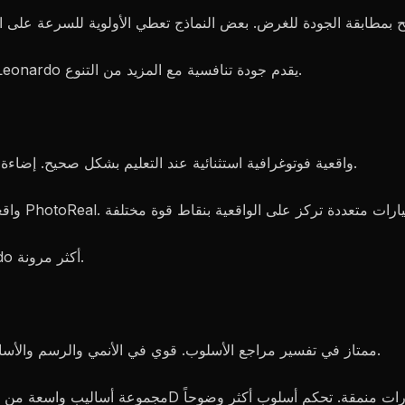
: Midjourney يتقدم قليلاً للإخراج الفني الصرف. Leonardo يقدم جودة تنافسية مع المزيد من التنوع.
: واقعية فوتوغرافية استثنائية عند التعليم بشكل صحيح. إضاءة طبيعية وتفاصيل دقيقة وبشر مقنعون.
: كلاهما ممتاز. Midjourney أكثر اتساقاً، Leonardo أكثر مرونة.
: ممتاز في تفسير مراجع الأسلوب. قوي في الأنمي والرسم والأساليب التوضيحية. يميل نحو جماليته المميزة.