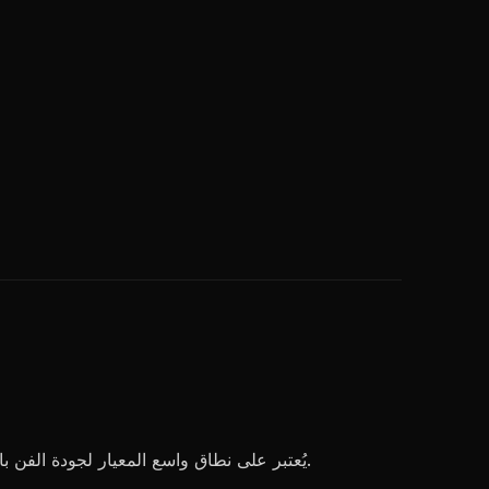
: يُعتبر على نطاق واسع المعيار لجودة الفن بالذكاء الاصطناعي. الصور لها مظهر مميز ومصقول يبدو مرسوماً احترافياً. تركيب قوي وإضاءة ومعالجة تفاصيل.