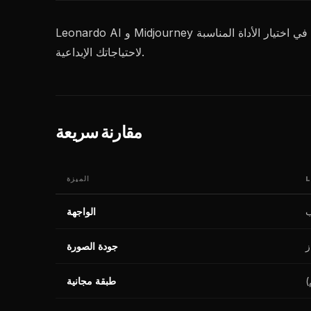
Leonardo AI و Midjourney منصتان رائدتان لتوليد الصور بالذكاء الاصطناعي بأساليب وميزات وتجارب مستخدم مختلفة. تساعدك هذه المقارنة الشاملة في اختيار الأداة المناسبة
لاحتياجاتك الإبداعية.
مقارنة سريعة
L
الميزة
ب
الواجهة
ز
جودة الصورة
طبقة مجانية