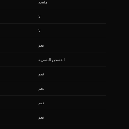
متعدد
لا
لا
نعم
القصص البصرية
نعم
نعم
نعم
نعم