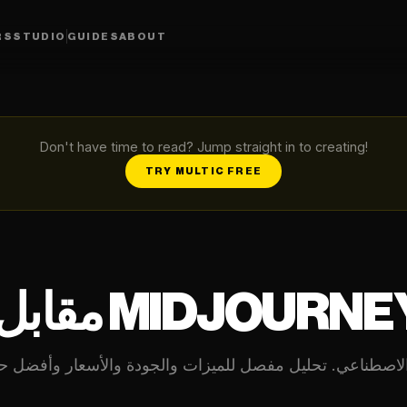
RS
STUDIO
GUIDES
ABOUT
Don't have time to read? Jump straight in to creating!
TRY MULTIC FREE