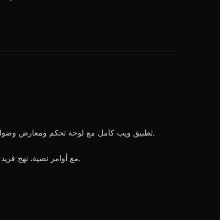
: تطبيق ويب كامل مع لوحة تحكم ومعارض وضوابط توليد وميزات لوحة. واجهة حديثة غنية بالميزات. منحنى تعلم لجميع الميزات لكن سهل للاستخدام الأساسي.
: قائم على Discord مع أوامر نصية. نهج فريد يحبه البعض ويجده آخرون محبطاً. جانب مجتمعي مدمج. واجهة ويب متاحة الآن للمشتركين.