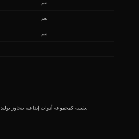
نعم
نعم
نعم
يضع Leonardo AI نفسه كمجموعة أدوات إبداعية تتجاوز توليد الصور البسيط. يقدم نماذج متعددة وتدريباً مخصصاً وميزات متخصصة لمطوري الألعاب والفنانين الرقميين.