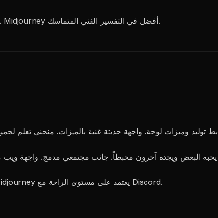
: Leonardo يقدم المزيد من تنوع الأسلوب الواضح. Midjourney أفضل في التفسير الفني المتماسك.
: Leonardo لتفضيل واجهة المستخدم التقليدية. Midjourney يعتمد على مستوى الراحة مع Discord.