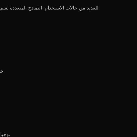
: جودة ممتازة تنافس Midjourney للعديد من حالات الاستخدام. النماذج المتعددة تسمح بمطابقة الجودة للغرض. بعض النماذج تعطي الأولوية للسرعة على التلميع.
: واقعية فوتوغرافية قوية من خلال نماذج مثل PhotoReal. خيارات متعددة تركز على الواقعية بنقاط قوة مختلفة.
: مجموعة أساليب واسعة من خلال نماذج متعددة. نماذج أنمي ونماذج 3D وخيارات منمقة. تحكم أسلوب أكثر وضوحاً.