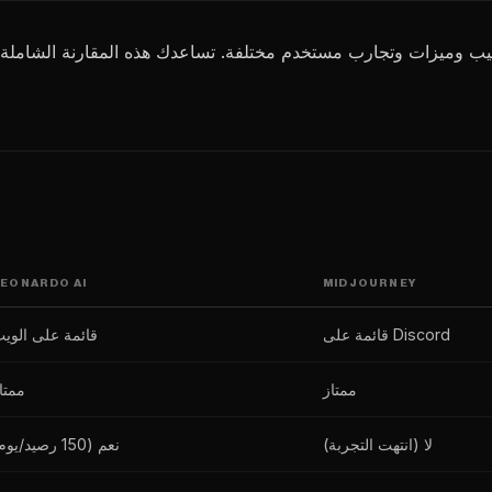
EONARDO AI
MIDJOURNEY
قائمة على Discord
قائمة على الوي
ممتاز
ممتا
لا (انتهت التجربة)
نعم (150 رصيد/يوم)