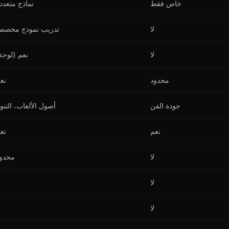
خاص فقط
نماذج متعدد
لا
تدريب نموذج مخص
لا
نعم (لوحة
محدود
نع
جودة الفن
أصول الألعاب، التنو
نعم
نع
لا
محدو
لا
لا