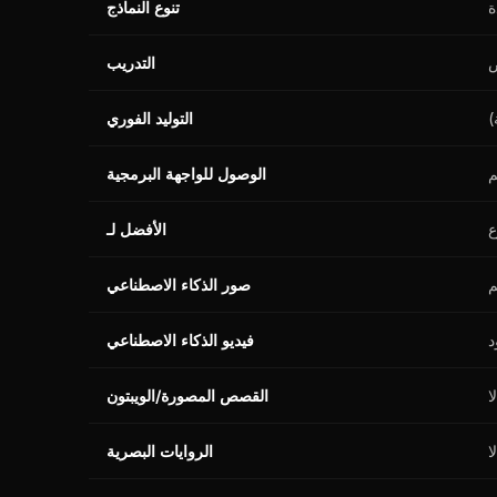
ة
تنوع النماذج
ص
التدريب
)
التوليد الفوري
م
الوصول للواجهة البرمجية
ع
الأفضل لـ
م
صور الذكاء الاصطناعي
د
فيديو الذكاء الاصطناعي
لا
القصص المصورة/الويبتون
لا
الروايات البصرية