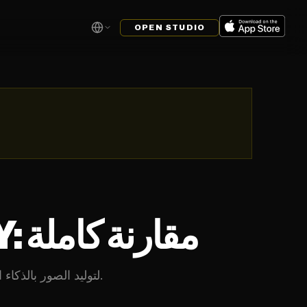
OPEN STUDIO
LEONARDO AI مقابل MIDJOURNEY: مقارنة كاملة
قارن Leonardo AI و Midjourney لتوليد الصور بالذكاء الاصطناعي. تحليل مفصل للميزات والجودة والأسعار وأفضل حالات الاستخدام.