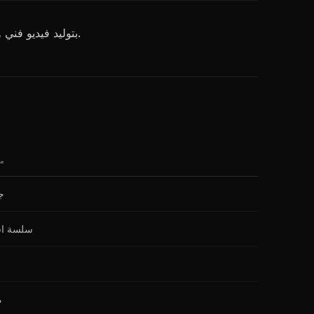
يُعرف Luma Dream Machine بتوليد فيديو فني وسلس بالذكاء الاصطناعي. تغطي هذه المراجعة الميزات والجودة والأسعار وحالات الاستخدام.
م
جي
سلسة استث
م