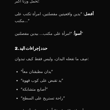
تحمل وزناً أكبر:
أفضل
: “يدين واقعيتين مفصلتين، امرأة تكتب على
مكتب…”
: “امرأة على مكتب… بيدين مفصلتين”
أسوأ
2. حدد إجراءات اليد
صِف ما تفعله اليدان، وليس فقط كيف تبدوان:
“يدان مطبقتان معاً”
“يد تقبض على كوب قهوة”
“أصابع متشابكة”
“راحة تستريح على السطح”