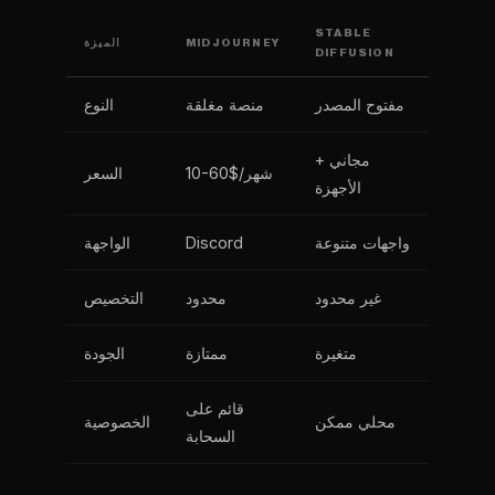
STABLE
MIDJOURNEY
الميزة
DIFFUSION
مفتوح المصدر
منصة مغلقة
النوع
مجاني +
10-60$/شهر
السعر
الأجهزة
واجهات متنوعة
Discord
الواجهة
غير محدود
محدود
التخصيص
متغيرة
ممتازة
الجودة
قائم على
محلي ممكن
الخصوصية
السحابة