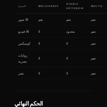
STABLE
MULTIC
MIDJOURNEY
الميزة
DIFFUSION
نعم
نعم
نعم
صور AI
نعم
محدود
لا
فيديو AI
نعم
لا
لا
كوميكس
روايات
نعم
لا
لا
بصرية
نعم
لا
لا
نشر
الحكم النهائي