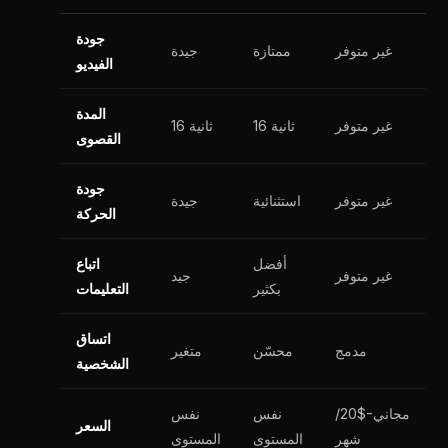
جودة
غير متوفر
ممتازة
جيدة
الفيديو
المدة
غير متوفر
16 ثانية
16 ثانية
القصوى
جودة
غير متوفر
استثنائية
جيدة
الحركة
أفضل
اتباع
غير متوفر
جيد
بكثير
التعليمات
اتساق
مدمج
محسّن
متغير
الشخصية
مجاني-$20/
نفس
نفس
السعر
شهر
المستوى
المستوى