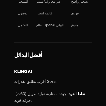
تسعير واضح
غير معروف/متميز
التسعير
فوري
قائمة انتظار
الوصول
متنوع
نظام OpenAI البيئي
التكامل
أفضل البدائل
KLING AI
أقرب تطابق لقدرات Sora.
نقاط القوة
: جودة ممتازة، توليد طويل (60ث)،
حركة قوية.