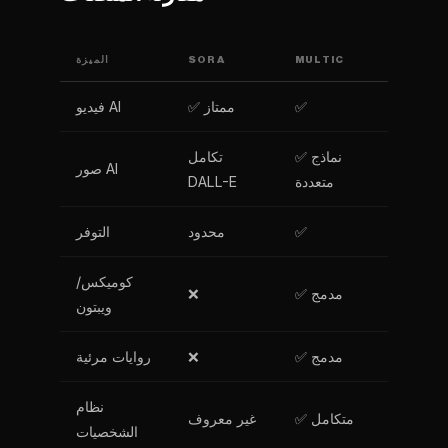
MULTIC
SORA
الميزة
✅
✅ ممتاز
فيديو AI
✅ نماذج
تكامل
صور AI
متعددة
DALL-E
✅
محدود
التوفر
كوميكس/
✅ مدمج
❌
ويبتون
✅ مدمج
❌
روايات مرئية
نظام
✅ متكامل
غير معروف
الشخصيات