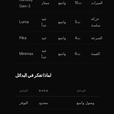
الميزات
10ث
واسع
ممتاز
Gen-3
حركة
جيد
5ث
واسع
Luma
سلسة
جداً
السرعة
4ث
واسع
جيد
Pika
جيد
القيمة
6ث
واسع
Minimax
جداً
لماذا تفكر في البدائل
البدائل
SORA
العامل
وصول واسع
محدود
التوفر