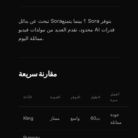
تبحث عن بدائل Sora؟ بينما يتمتع Sora بتوفر
محدود، تقدم العديد من مولدات فيديو AI قدرات
مماثلة اليوم.
مقارنة سريعة
أفضل
الطول
التوفر
الجودة
الأداة
ميزة
جودة
60ث
واسع
ممتاز
Kling
مماثلة
Runway