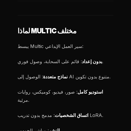
لماذا MULTIC مختلف
يبسط Multic سير العمل الإبداعي:
: قائم على السحابة، وصول فوري.
بدون إعداد
: الوصول إلى AI متنوع بدون تكوين.
نماذج متعددة
استوديو كامل
: صور، فيديو، كوميكس، روايات
مرئية.
: مدمج بدون تدريب LoRA.
اتساق الشخصيات
: مباشر للجمهور.
النشر