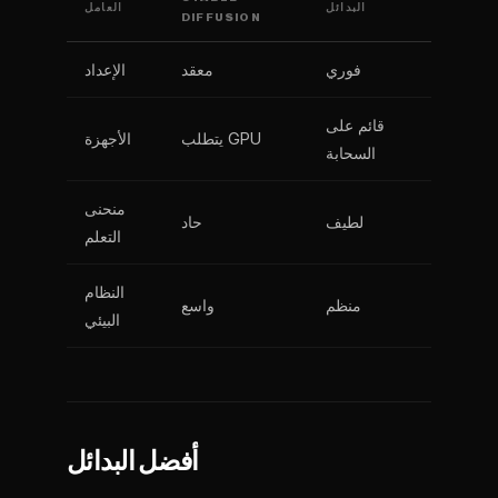
البدائل
العامل
DIFFUSION
فوري
معقد
الإعداد
قائم على
يتطلب GPU
الأجهزة
السحابة
منحنى
لطيف
حاد
التعلم
النظام
منظم
واسع
البيئي
أفضل البدائل