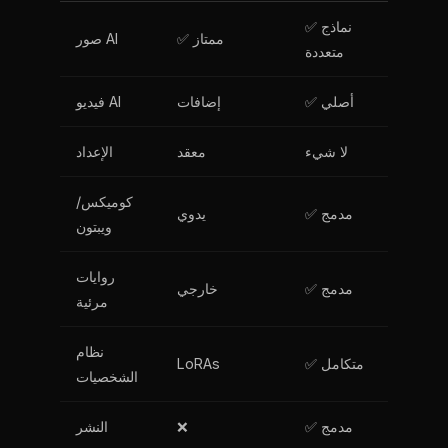
✅ نماذج
✅ ممتاز
صور AI
متعددة
✅ أصلي
إضافات
فيديو AI
لا شيء
معقد
الإعداد
كوميكس/
✅ مدمج
يدوي
ويبتون
روايات
✅ مدمج
خارجي
مرئية
نظام
✅ متكامل
LoRAs
الشخصيات
✅ مدمج
❌
النشر