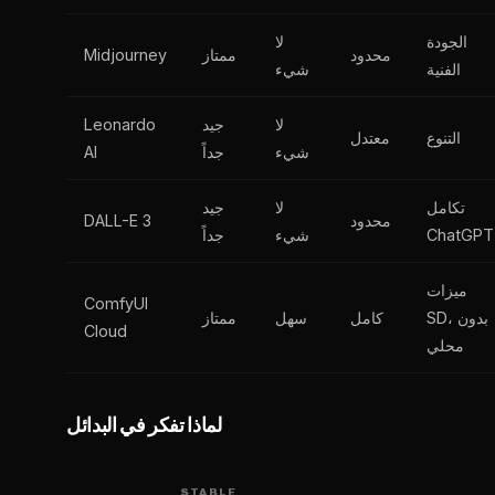
الجودة
لا
محدود
ممتاز
Midjourney
الفنية
شيء
لا
جيد
Leonardo
التنوع
معتدل
شيء
جداً
AI
تكامل
لا
جيد
محدود
DALL-E 3
ChatGPT
شيء
جداً
ميزات
ComfyUI
SD، بدون
كامل
سهل
ممتاز
Cloud
محلي
لماذا تفكر في البدائل
STABLE