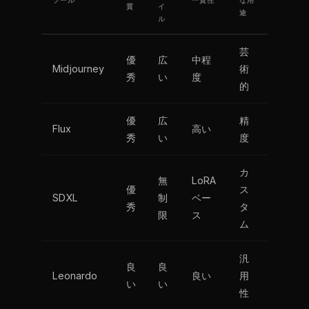
ツール
一貫性
な用
質
イ
途
ル
芸
優
広
中程
Midjourney
術
秀
い
度
的
優
広
精
Flux
高い
秀
い
度
カ
無
LoRA
優
ス
SDXL
制
ベー
秀
タ
限
ス
ム
汎
良
良
Leonardo
良い
用
い
い
性