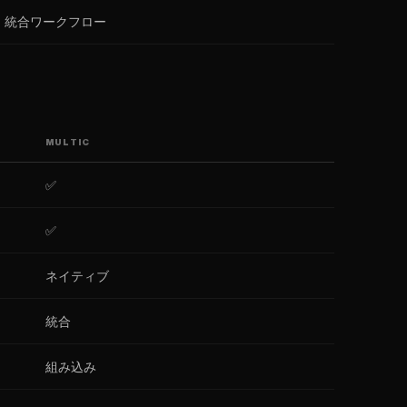
統合ワークフロー
MULTIC
✅
✅
ネイティブ
統合
組み込み