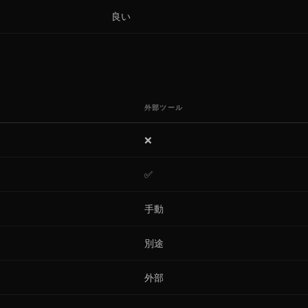
良い
外部ツール
❌
✅
手動
別途
外部