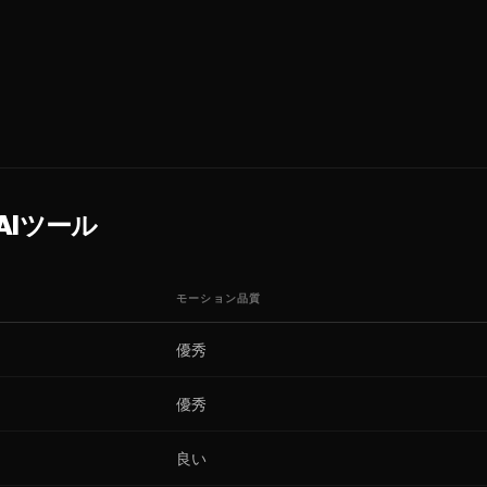
Iツール
モーション品質
優秀
優秀
良い