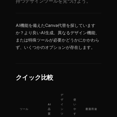
持つデザインツールを見つけよう。
AI機能を備えたCanva代替を探しています
か？より良いAI生成、異なるデザイン機能、
または特殊ツールが必要かどうかにかかわら
ず、いくつかのオプションが存在します。
クイック比較
デ
ザ
使
AI
イ
い
ツール
品
ン
や
最適用途
質
ツ
す