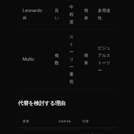
中
Leonardo
良
簡
多用途
程
AI
い
単
性
度
ス
ト
ビジュ
ー
複
簡
アルス
Multic
リ
数
単
トーリ
ー
ー
重
視
代替を検討する理由
要素
CANVA
代替