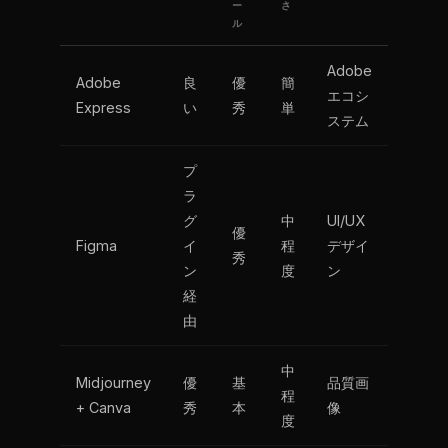
ー
さ
ル
Adobe
Adobe
良
優
簡
エコシ
Express
い
秀
単
ステム
プ
ラ
グ
中
UI/UX
優
Figma
イ
程
デザイ
秀
ン
度
ン
経
由
中
Midjourney
優
基
品質画
程
+ Canva
秀
本
像
度