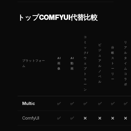
トップCOMFYUI代替比較
コ
ミ
リ
ビ
ッ
分
ア
ジ
ク/
岐
ル
ュ
AI
AI
ウ
ス
タ
プラットフォー
ア
画
動
ェ
ト
イ
ム
ル
像
画
ブ
ー
ム
ノ
ト
リ
コ
ベ
ゥ
ー
ラ
ル
ー
ボ
ン
Multic
✅
✅
✅
✅
✅
✅
ComfyUI
✅
✅
❌
❌
❌
❌