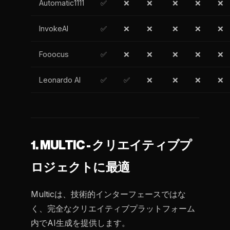
Automatic1111
✅
❌
❌
❌
❌
❌
InvokeAI
✅
❌
❌
❌
❌
❌
Fooocus
✅
❌
❌
❌
❌
❌
Leonardo AI
✅
✅
❌
❌
❌
❌
1. MULTIC - クリエイティブプ
ロジェクトに最適
Multicは、技術的インターフェースではな
く、完全なクリエイティブプラットフォーム
内でAI生成を提供します。