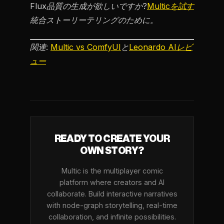
Flux品質の生成が欲しいですか?
Multicを試す
統合ストーリーテリングのために。
関連:
Multic vs ComfyUI
と
Leonardo AIレビ
ュー
READY TO CREATE YOUR
OWN STORY?
Multic is the multiplayer comic
platform where creators and AI
collaborate. Build interactive narratives
with node-graph storytelling, real-time
collaboration, and infinite possibilities.