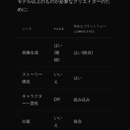
モデル以上のものが必要なクリエイターのた
めに:
完全なプラットフォー
ニーズ
FLUX
ム(MULTIC)
はい
画像生成
(複
はい(統合)
雑)
ストーリー
いい
はい
構造
え
キャラクタ
DIY
組み込み
ー一貫性
いい
出版
統合
え