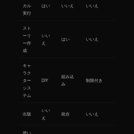
カル
はい
いいえ
いいえ
実行
スト
ーリ
いい
はい
いいえ
ー作
え
成
キャ
ラク
組み込
ター
DIY
制限付き
み
シス
テム
いい
出版
統合
いいえ
え
使い