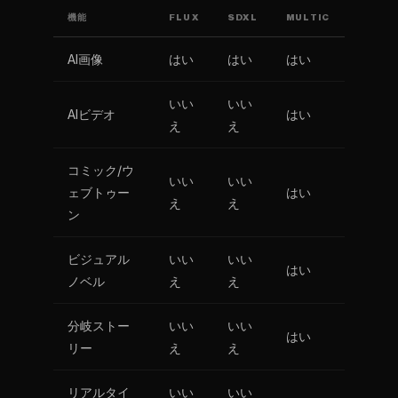
機能
FLUX
SDXL
MULTIC
AI画像
はい
はい
はい
いい
いい
AIビデオ
はい
え
え
コミック/ウ
いい
いい
ェブトゥー
はい
え
え
ン
ビジュアル
いい
いい
はい
ノベル
え
え
分岐ストー
いい
いい
はい
リー
え
え
リアルタイ
いい
いい