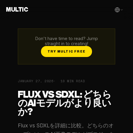
MULTIC
Don't have time to read? Jump
straight in to creating!
TRY MULTIC FREE
JANUARY 27, 2026
10 MIN READ
FLUX VS SDXL: どちら
のAIモデルがより良い
か?
Flux vs SDXLを詳細に比較。どちらのオ