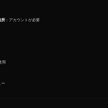
短所
：アカウントが必要
使用
ュー