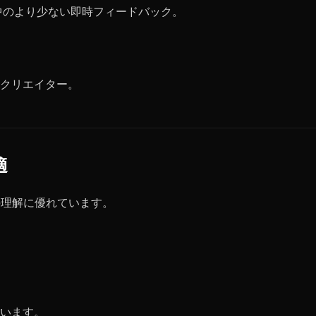
中のより少ない即時フィードバック。
クリエイター。
適
トの理解に優れています。
います。