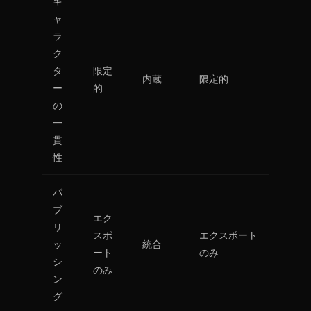
キ
ャ
ラ
ク
タ
限定
内蔵
限定的
ー
的
の
一
貫
性
パ
ブ
エク
リ
スポ
エクスポート
ッ
統合
ート
のみ
シ
のみ
ン
グ