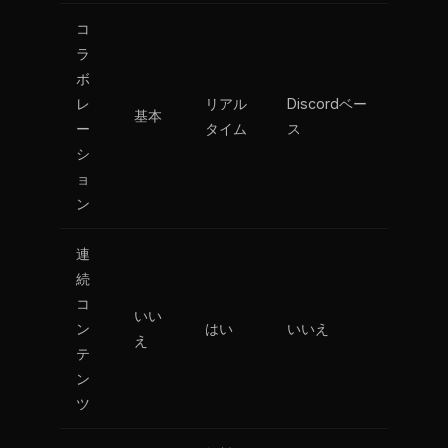
コ
ラ
ボ
レ
リアル
Discordベー
基本
ー
タイム
ス
シ
ョ
ン
連
続
コ
いい
ン
はい
いいえ
え
テ
ン
ツ