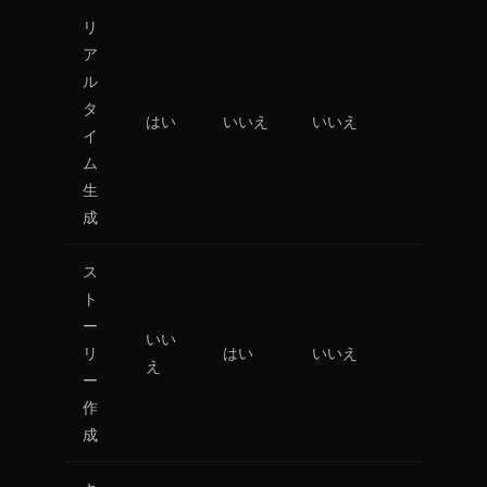
リ
ア
ル
タ
はい
いいえ
いいえ
イ
ム
生
成
ス
ト
ー
いい
リ
はい
いいえ
え
ー
作
成