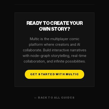
READY TO CREATE YOUR
OWN STORY?
Multic is the multiplayer comic
platform where creators and AI
collaborate. Build interactive narratives
with node-graph storytelling, real-time
collaboration, and infinite possibilities.
GET STARTED WITH MULTIC
← BACK TO ALL GUIDES