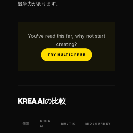
競争力があります。
You've read this far, why not start
creating?
TRY MULTIC FREE
KREA AIの比較
KREA
側面
MULTIC
MIDJOURNEY
AI