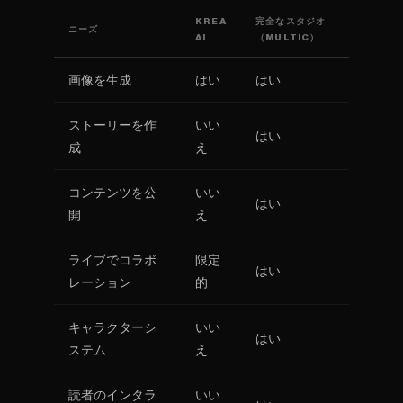
KREA
完全なスタジオ
ニーズ
AI
（MULTIC）
画像を生成
はい
はい
ストーリーを作
いい
はい
成
え
コンテンツを公
いい
はい
開
え
ライブでコラボ
限定
はい
レーション
的
キャラクターシ
いい
はい
ステム
え
読者のインタラ
いい