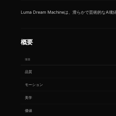
Luma Dream Machineは、滑らかで芸術
概要
項目
品質
モーション
美学
価値