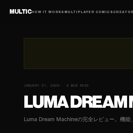
MULTIC
HOW IT WORKS
MULTIPLAYER COMICS
CREATO
JANUARY 27, 2026
9 MIN READ
LUMA DREAM
Luma Dream Machineの完全レビュ