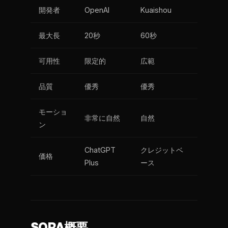
開発者
OpenAI
Kuaishou
最大長
20秒
60秒
可用性
限定的
広範
品質
優秀
優秀
モーショ
非常に自然
自然
ン
ChatGPT
クレジットベ
価格
Plus
ース
SORA概要