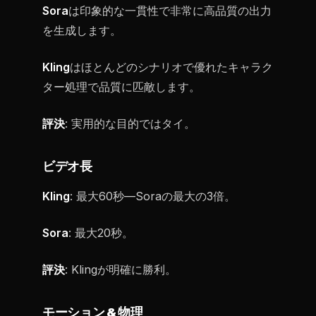
Sora
は印象的な一貫性で非常に高品質の出力
を生成します。
Kling
はほとんどのシナリオで優れたキャラク
ター処理で品質に匹敵します。
評決
: 実用的な目的ではタイ。
ビデオ長
Kling
: 最大60秒—Soraの最大の3倍。
Sora
: 最大20秒。
評決
: Klingが明確に勝利。
モーション & 物理