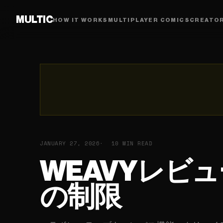
MULTIC
HOW IT WORKS
MULTIPLAYER COMICS
CREATO
JANUARY 27, 2026
10 MIN READ
WEAVYレビ
の制限