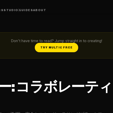
RS
STUDIO
GUIDES
ABOUT
Don't have time to read? Jump straight in to creating!
TRY MULTIC FREE
ュー: コラボレーテ