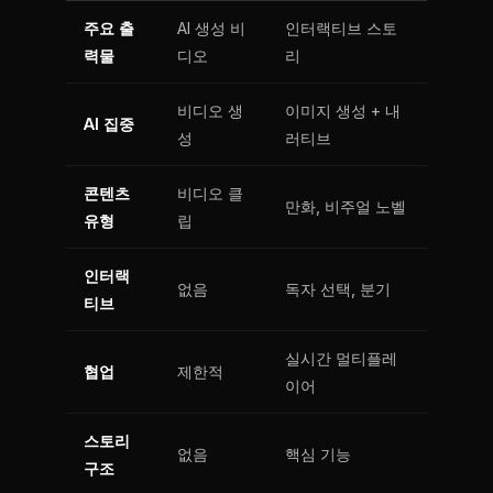
주요 출
AI 생성 비
인터랙티브 스토
력물
디오
리
비디오 생
이미지 생성 + 내
AI 집중
성
러티브
콘텐츠
비디오 클
만화, 비주얼 노벨
유형
립
인터랙
없음
독자 선택, 분기
티브
실시간 멀티플레
협업
제한적
이어
스토리
없음
핵심 기능
구조