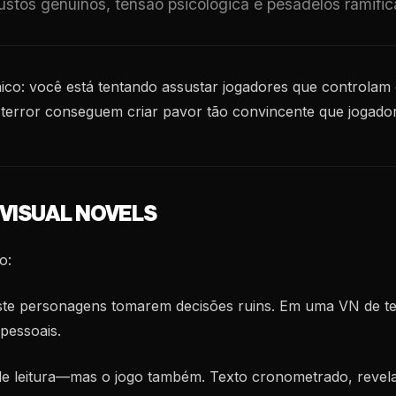
sustos genuínos, tensão psicológica e pesadelos ramifi
nico: você está tentando assustar jogadores que controlam 
 terror conseguem criar pavor tão convincente que jogado
 VISUAL NOVELS
o:
siste personagens tomarem decisões ruins. Em uma VN de t
pessoais.
 de leitura—mas o jogo também. Texto cronometrado, revela