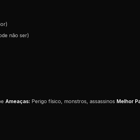
or)
ode não ser)
ape
Ameaças:
Perigo físico, monstros, assassinos
Melhor Pa