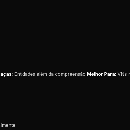
aças:
Entidades além da compreensão
Melhor Para:
VNs na
almente