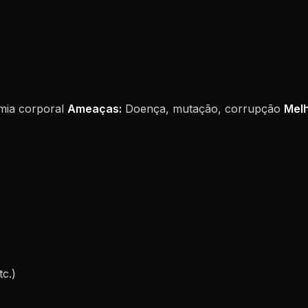
omia corporal
Ameaças:
Doença, mutação, corrupção
Melh
c.)