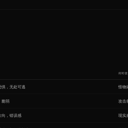
何时使
恐惧，无处可逃
怪物
，脆弱
攻击
方向，错误感
现实