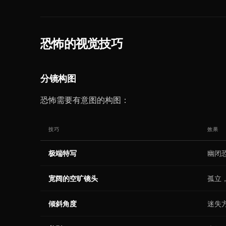
恐怖的视觉技巧
分镜构图
恐怖需要有意图的构图：
技巧
效果
极端特写
幽闭
宽阔的空旷镜头
孤立
倾斜角度
迷失