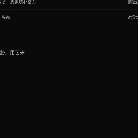
威胁，想象填补空白
接近
，失衡
诡异
胁。用它来：