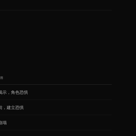
用
揭示，角色恐惧
前，建立恐惧
崩塌