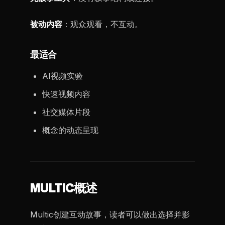
被动内容
：观众观看，不互动。
最适合
AI视频实验
快速视频内容
社交媒体片段
概念的动态呈现
MULTIC概述
Multic创建互动故事，读者可以做出选择并影