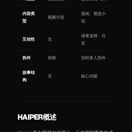
内容类
漫画、视觉小
视频片段
型
说
读者选择、分
互动性
无
支
协作
有限
实时多人协作
故事结
无
核心功能
构
HAIPER概述