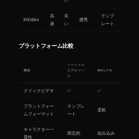
い
高
良
テンプ
InVideo
優秀
速
い
レート
プラットフォーム比較
ソーシャル
機能
ビデオツー
MULTIC
ル
クイックビデオ
✅
✅
プラットフォー
テンプレ
柔軟
ムフォーマット
ート
キャラクター一
限定的
組み込み
貫性