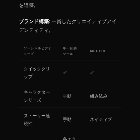
を追跡。
ブランド構築
: 一貫したクリエイティブアイ
デンティティ。
ソーシャルビデオ
単一目的
MULTIC
ニーズ
ツール
クイッククリ
✅
✅
ップ
キャラクター
手動
組み込み
シリーズ
ストーリー連
手動
ネイティブ
続性
各エク