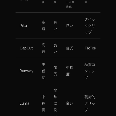
ツール
度
質
ーム最
途
適化
クイッ
高
良
Pika
良い
ククリ
速
い
ップ
高
良
CapCut
優秀
TikTok
速
い
中
品質コ
優
中程
Runway
程
ンテン
秀
度
度
ツ
非
中
常
芸術的
Luma
程
に
良い
クリッ
度
良
プ