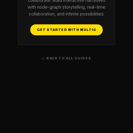
collaborate. Build interactive narratives
with node-graph storytelling, real-time
collaboration, and infinite possibilities.
GET STARTED WITH MULTIC
← BACK TO ALL GUIDES