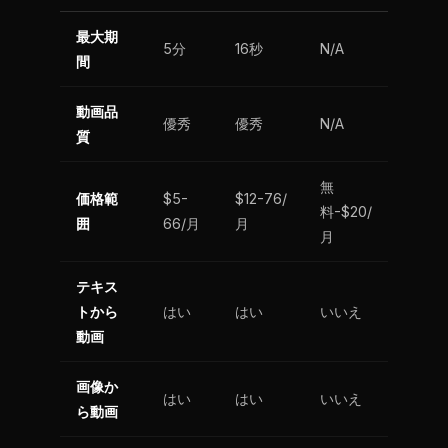
最大期
5分
16秒
N/A
間
動画品
優秀
優秀
N/A
質
無
価格範
$5-
$12-76/
料-$20/
囲
66/月
月
月
テキス
トから
はい
はい
いいえ
動画
画像か
はい
はい
いいえ
ら動画