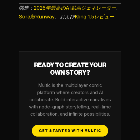
関連：
2026年最高のAI動画ジェネレーター
、
Sora対Runway
、および
Kling 1.5レビュー
READY TO CREATE YOUR
OWN STORY?
Multic is the multiplayer comic
platform where creators and AI
collaborate. Build interactive narratives
with node-graph storytelling, real-time
collaboration, and infinite possibilities.
GET STARTED WITH MULTIC