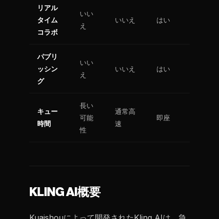
リアル
いい
タイム
いいえ
はい
え
コラボ
パブリ
いい
ッシン
いいえ
はい
え
グ
長い
キュー
通常高
可能
即座
時間
速
性
KLING AI概要
Kuaishouによって開発されたKling AIは、急