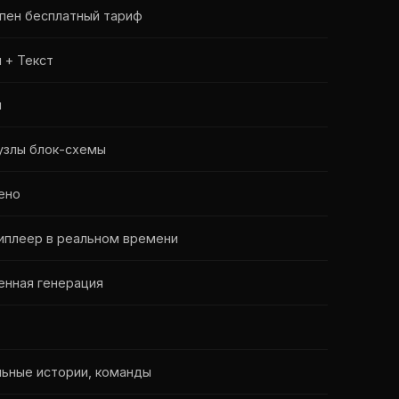
пен бесплатный тариф
 + Текст
я
узлы блок-схемы
ено
иплеер в реальном времени
енная генерация
льные истории, команды