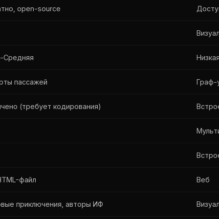
тно, open-source
Досту
Визуал
я-Средняя
Низка
арты пассажей
Граф-
чено (требует кодирования)
Встро
Мульт
Встро
HTML-файл
Веб
овые приключения, авторы ИФ
Визуа