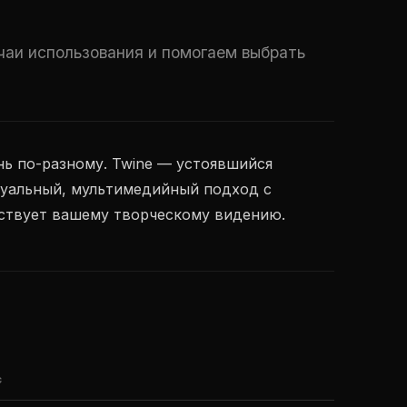
чаи использования и помогаем выбрать
нь по-разному. Twine — устоявшийся
изуальный, мультимедийный подход с
тствует вашему творческому видению.
C