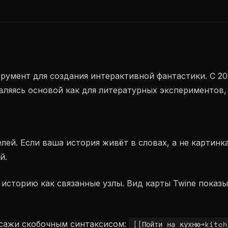
румент для создания интерактивной фантастики. С 20
вляясь основой как для литературных экспериментов, 
телей. Если ваша история живёт в словах, а не картин
й.
 историю как связанные узлы. Вид карты Twine показы
ссажи скобочным синтаксисом:
[[Пойти на кухню->kitc