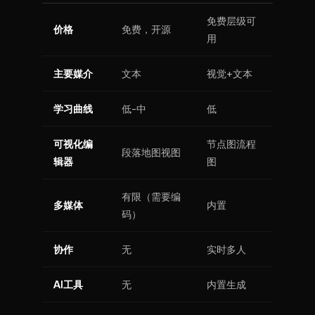
免费层级可
价格
免费，开源
用
主要媒介
文本
视觉+文本
学习曲线
低-中
低
可视化编
节点图流程
段落地图视图
辑器
图
有限（需要编
多媒体
内置
码）
协作
无
实时多人
AI工具
无
内置生成