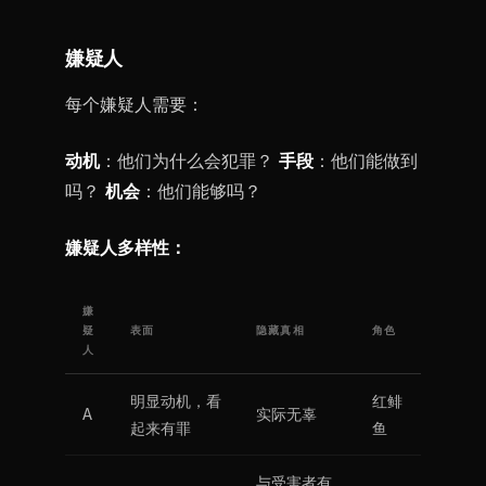
嫌疑人
每个嫌疑人需要：
动机
：他们为什么会犯罪？
手段
：他们能做到
吗？
机会
：他们能够吗？
嫌疑人多样性：
嫌
疑
表面
隐藏真相
角色
人
明显动机，看
红鲱
A
实际无辜
起来有罪
鱼
与受害者有