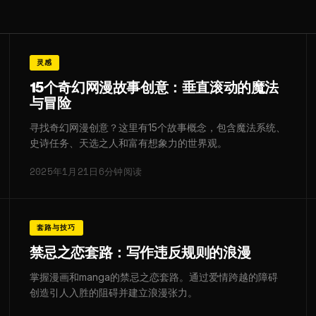
灵感
15个奇幻网漫故事创意：垂直滚动的魔法
与冒险
寻找奇幻网漫创意？这里有15个故事概念，包含魔法系统、
史诗任务、天选之人和富有想象力的世界观。
2025年1月21日
6分钟阅读
套路与技巧
禁忌之恋套路：写作违反规则的浪漫
掌握漫画和manga的禁忌之恋套路。通过爱情跨越的障碍
创造引人入胜的阻碍并建立浪漫张力。