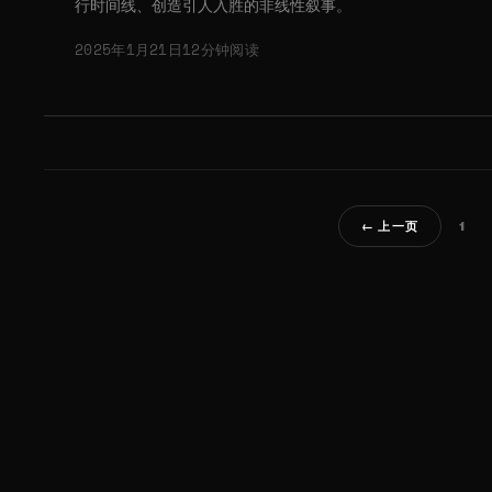
行时间线、创造引人入胜的非线性叙事。
2025年1月21日
12分钟阅读
1
← 上一页