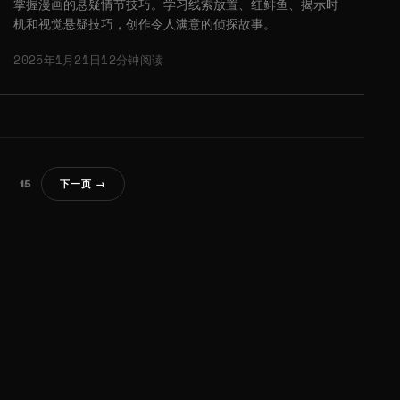
掌握漫画的悬疑情节技巧。学习线索放置、红鲱鱼、揭示时
机和视觉悬疑技巧，创作令人满意的侦探故事。
2025年1月21日
12分钟阅读
15
下一页 →