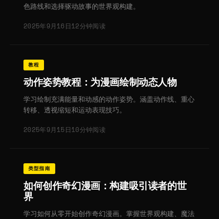
色路线和选择驱动故事的世界观构建。
2025年9月16日
12分钟阅读
教程
动作姿势教程：为漫画绘制动态人物
学习绘制充满能量和动感的动作姿势。涵盖动作线、重心
转移、透视缩短和运动表现技巧。
2025年9月15日
10分钟阅读
类型指南
如何创作奇幻漫画：构建吸引读者的世
界
学习如何从零开始创作奇幻漫画。掌握世界观构建、魔法