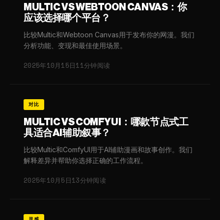
MULTIC VS WEBTOON CANVAS：你
应该选择哪个平台？
比较Multic和Webtoon Canvas用于发布你的网漫。我们
分析功能、变现和最佳使用场景。
2025年10月15日
11分钟阅读
对比
MULTIC VS COMFYUI：哪款节点式工
具适合AI辅助叙事？
比较Multic和ComfyUI用于AI辅助漫画和故事创作。我们
解释差异并帮助你选择正确的工作流程。
2025年10月5日
13分钟阅读
灵感