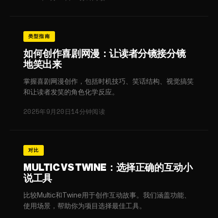
类型指南
如何创作喜剧网漫：让读者分镜接分镜
地笑出来
掌握喜剧网漫创作，包括时机技巧、笑话结构、视觉搞笑
和让读者发笑的角色化学反应。
2025年9月20日
14分钟阅读
对比
MULTIC VS TWINE：选择正确的互动小
说工具
比较Multic和Twine用于创作互动故事。我们涵盖功能、
使用场景，帮助你为项目选择最佳工具。