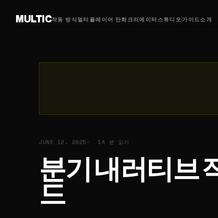
MULTIC
작동 방식
멀티플레이어 만화
크리에이터
스튜디오
가이드
소개
JUNE 12, 2025
14 분 읽기
분기 내러티브 
드