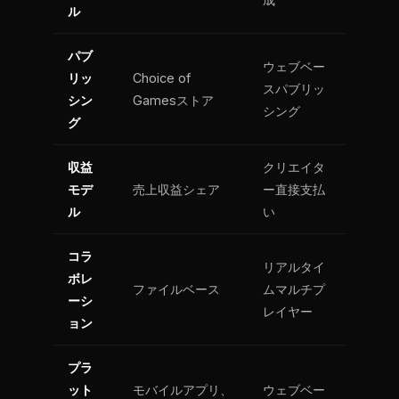
ル
パブ
ウェブベー
リッ
Choice of
スパブリッ
シン
Gamesストア
シング
グ
収益
クリエイタ
モデ
売上収益シェア
ー直接支払
ル
い
コラ
リアルタイ
ボレ
ファイルベース
ムマルチプ
ーシ
レイヤー
ョン
プラ
ット
モバイルアプリ、
ウェブベー