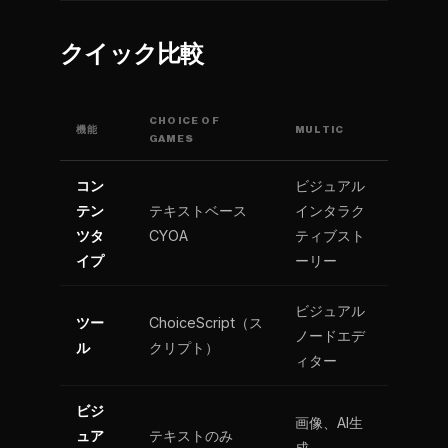
クイック比較
CHOICE OF
機能
MULTIC
GAMES
コン
ビジュアル
テン
テキストベース
インタラク
ツタ
CYOA
ティブスト
イプ
ーリー
ビジュアル
ツー
ChoiceScript（ス
ノードエデ
ル
クリプト）
ィター
ビジ
画像、AI生
ュア
テキストのみ
成